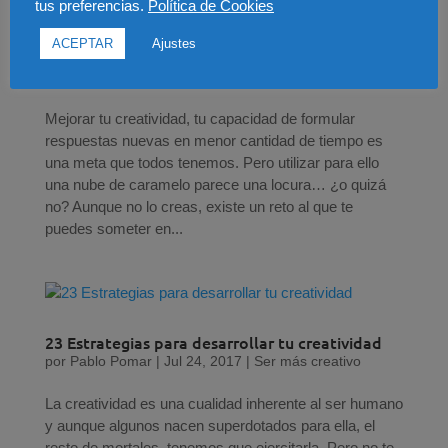
tus preferencias.
Política de Cookies
Cómo mejorar tu creatividad con un espagueti,
ACEPTAR
Ajustes
una nube de caramelo y un metro de celo
por
Pablo Pomar
|
Ago 21, 2017
|
Ser más creativo
Mejorar tu creatividad, tu capacidad de formular
respuestas nuevas en menor cantidad de tiempo es
una meta que todos tenemos. Pero utilizar para ello
una nube de caramelo parece una locura… ¿o quizá
no? Aunque no lo creas, existe un reto al que te
puedes someter en...
23 Estrategias para desarrollar tu creatividad
por
Pablo Pomar
|
Jul 24, 2017
|
Ser más creativo
La creatividad es una cualidad inherente al ser humano
y aunque algunos nacen superdotados para ella, el
resto de mortales, tenemos que ejercitarla. Pero no te