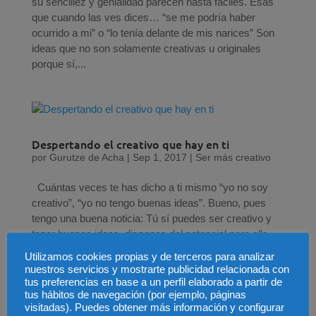
su sencillez y genialidad parecen hasta fáciles. Esas
que cuando las ves dices… “se me podría haber
ocurrido a mi” o “lo tenía delante de mis narices” Son
ideas que no son solamente creativas u originales
porque sí,...
Despertando el creativo que hay en ti
por
Gurutze de Acha
|
Sep 1, 2017
|
Ser más creativo
Cuántas veces te has dicho a ti mismo “yo no soy
creativo”, “yo no tengo buenas ideas”. Bueno, pues
tengo una buena noticia: Tú sí puedes ser creativo y
tener buenas ideas, dispones del potencial para ello,
pero antes tienes que hacer un trabajo que depende...
Utilizamos cookies propias y de terceros para analizar
nuestros servicios y mostrarte publicidad relacionada con
tus preferencias en base a un perfil elaborado a partir de
tus hábitos de navegación (por ejemplo, páginas
visitadas). Puedes obtener más información y configurar