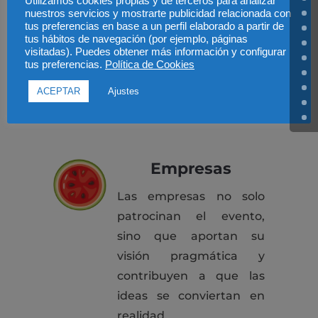
Utilizamos cookies propias y de terceros para analizar
esté perfectamente
nuestros servicios y mostrarte publicidad relacionada con
engrasado para que las
tus preferencias en base a un perfil elaborado a partir de
tus hábitos de navegación (por ejemplo, páginas
ideas fluyan sin parar.
visitadas). Puedes obtener más información y configurar
tus preferencias.
Política de Cookies
ACEPTAR
Ajustes
CONÓCENOS
Empresas
Las empresas no solo
patrocinan el evento,
sino que aportan su
visión pragmática y
contribuyen a que las
ideas se conviertan en
realidad.