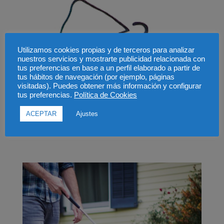
Utilizamos cookies propias y de terceros para analizar
nuestros servicios y mostrarte publicidad relacionada con
tus preferencias en base a un perfil elaborado a partir de
tus hábitos de navegación (por ejemplo, páginas
visitadas). Puedes obtener más información y configurar
tus preferencias.
Política de Cookies
ACEPTAR
Ajustes