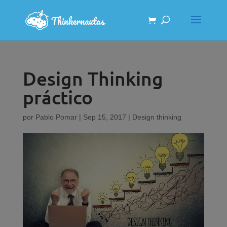
Design Thinking
práctico
por
Pablo Pomar
|
Sep 15, 2017
|
Design thinking