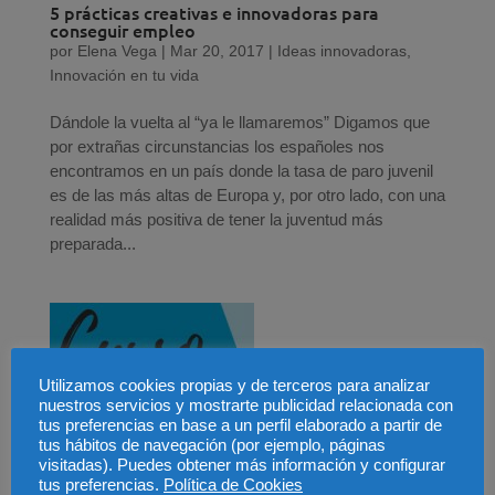
5 prácticas creativas e innovadoras para
conseguir empleo
por
Elena Vega
|
Mar 20, 2017
|
Ideas innovadoras
,
Innovación en tu vida
Dándole la vuelta al “ya le llamaremos” Digamos que
por extrañas circunstancias los españoles nos
encontramos en un país donde la tasa de paro juvenil
es de las más altas de Europa y, por otro lado, con una
realidad más positiva de tener la juventud más
preparada...
Utilizamos cookies propias y de terceros para analizar
nuestros servicios y mostrarte publicidad relacionada con
tus preferencias en base a un perfil elaborado a partir de
tus hábitos de navegación (por ejemplo, páginas
visitadas). Puedes obtener más información y configurar
tus preferencias.
Política de Cookies