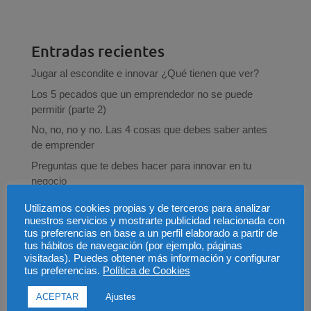
Entradas recientes
Jugar al escondite e innovar ¿Qué tienen que ver?
Los 5 pecados que un emprendedor no se puede
permitir (parte 2)
No, no, no y no. Las 4 cosas que debes saber antes
de emprender
Preguntas que te debes hacer para innovar en tu
negocio
Los 7 pecados capitales del net promoter score
Utilizamos cookies propias y de terceros para analizar
nuestros servicios y mostrarte publicidad relacionada con
tus preferencias en base a un perfil elaborado a partir de
Categorías
tus hábitos de navegación (por ejemplo, páginas
visitadas). Puedes obtener más información y configurar
Brainstorming
tus preferencias.
Política de Cookies
Customer Experience
ACEPTAR
Ajustes
Design thinking