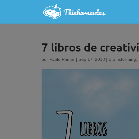
7 libros de creati
por
Pablo Pomar
|
Sep 17, 2018
|
Brainstorming
,