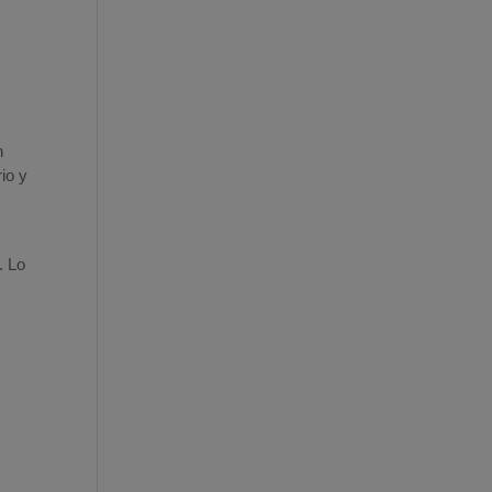
n
io y
. Lo