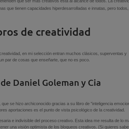
efienden que ser más creativos está al alcance de todos. La creativi
as que tienen capacidades hiperdesarrolladas e innatas, pero todos,
bros de creatividad
reatividad, en mi selección entran muchos clásicos, superventas y
n par de cosas que enseñarte, que no es poco.
o de Daniel Goleman y Cia
l, que se hizo archiconocido gracias a su libro de “inteligencia emocion
res aportaciones es el punto de vista psicológico de la creatividad.
aria e indivisible del proceso creativo. Esta idea me resulta de lo 
ener una visión optimista de los bloqueos creativos. (Si quieres sabe