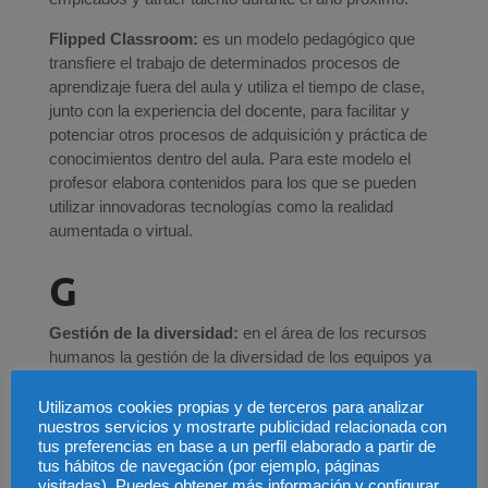
Flipped Classroom:
es un modelo pedagógico que
transfiere el trabajo de determinados procesos de
aprendizaje fuera del aula y utiliza el tiempo de clase,
junto con la experiencia del docente, para facilitar y
potenciar otros procesos de adquisición y práctica de
conocimientos dentro del aula. Para este modelo el
profesor elabora contenidos para los que se pueden
utilizar innovadoras tecnologías como la realidad
aumentada o virtual.
G
Gestión de la diversidad:
en el área de los recursos
humanos la gestión de la diversidad de los equipos ya
sea por la multiculturalidad o las diferencias
generacionales toma especial importancia.
Utilizamos cookies propias y de terceros para analizar
nuestros servicios y mostrarte publicidad relacionada con
tus preferencias en base a un perfil elaborado a partir de
tus hábitos de navegación (por ejemplo, páginas
visitadas). Puedes obtener más información y configurar