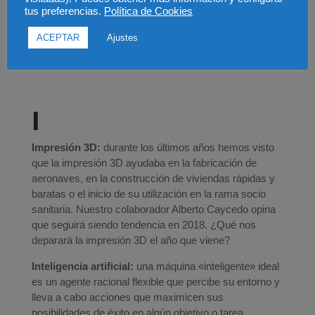
H
tus preferencias.
Política de Cookies
HR analytics:
una variante del Big Data y Analytics
ACEPTAR
Ajustes
volcados a la gestión de personas, ya sea en
recruiting, compensación, desarrollo de carreras, etc.
I
Impresión 3D:
durante los últimos años hemos visto
que la impresión 3D ayudaba en la fabricación de
aeronaves, en la construcción de viviendas rápidas y
baratas o el inicio de su utilización en la rama socio
sanitaria. Nuestro colaborador Alberto Caycedo opina
que seguirá siendo tendencia en 2018. ¿Qué nos
deparará la impresión 3D el año que viene?
Inteligencia artificial:
una máquina «inteligente» ideal
es un agente racional flexible que percibe su entorno y
lleva a cabo acciones que maximicen sus
posibilidades de éxito en algún objetivo o tarea.