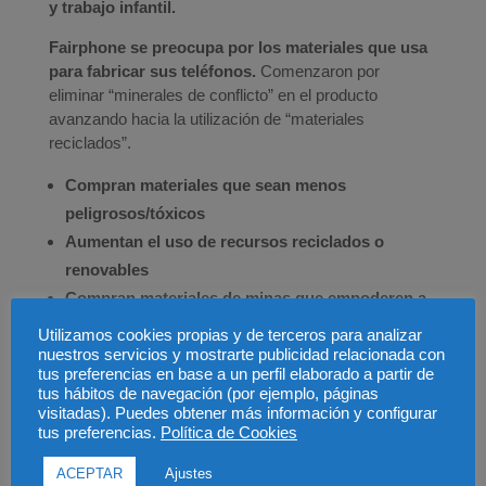
y trabajo infantil.
Fairphone se preocupa por los materiales que usa
para fabricar sus teléfonos.
Comenzaron por
eliminar “minerales de conflicto” en el producto
avanzando hacia la utilización de “materiales
reciclados”.
Compran materiales que sean menos
peligrosos/tóxicos
Aumentan el uso de recursos reciclados o
renovables
Compran materiales de minas que empoderen a
las comunidades vulnerables o que tengan un
Utilizamos cookies propias y de terceros para analizar
mejor rendimiento sostenible
nuestros servicios y mostrarte publicidad relacionada con
tus preferencias en base a un perfil elaborado a partir de
tus hábitos de navegación (por ejemplo, páginas
.
visitadas). Puedes obtener más información y configurar
tus preferencias.
Política de Cookies
Condiciones de fabricación
¿Sabías que la mayoría de los smartphones
ACEPTAR
Ajustes