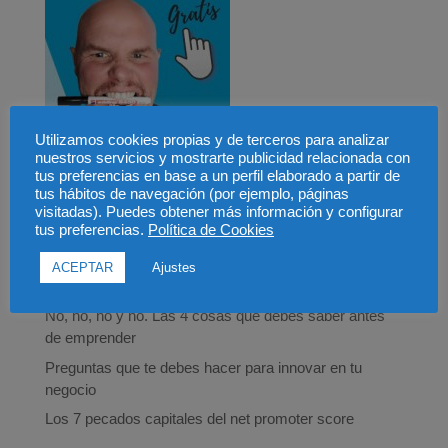
Utilizamos cookies propias y de terceros para analizar
nuestros servicios y mostrarte publicidad relacionada con
tus preferencias en base a un perfil elaborado a partir de
tus hábitos de navegación (por ejemplo, páginas
Entradas recientes
visitadas). Puedes obtener más información y configurar
tus preferencias.
Política de Cookies
Jugar al escondite e innovar ¿Qué tienen que ver?
Los 5 pecados que un emprendedor no se puede
ACEPTAR
Ajustes
permitir (parte 2)
No, no, no y no. Las 4 cosas que debes saber antes
de emprender
Preguntas que te debes hacer para innovar en tu
negocio
Los 7 pecados capitales del net promoter score