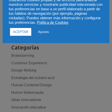
permitir (parte 2)
nuestros servicios y mostrarte publicidad relacionada con
No, no, no y no. Las 4 cosas que debes saber antes
tus preferencias en base a un perfil elaborado a partir de
tus hábitos de navegación (por ejemplo, páginas
de emprender
visitadas). Puedes obtener más información y configurar
Preguntas que te debes hacer para innovar en tu
tus preferencias.
Política de Cookies
negocio
ACEPTAR
Ajustes
Los 7 pecados capitales del net promoter score
Categorías
Brainstorming
Customer Experience
Design thinking
Estrategia del océano azul
Human Centered Design
Humor thinkernauta
Ideas innovadoras
Innovación educativa