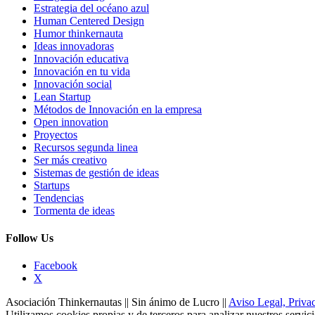
Estrategia del océano azul
Human Centered Design
Humor thinkernauta
Ideas innovadoras
Innovación educativa
Innovación en tu vida
Innovación social
Lean Startup
Métodos de Innovación en la empresa
Open innovation
Proyectos
Recursos segunda linea
Ser más creativo
Sistemas de gestión de ideas
Startups
Tendencias
Tormenta de ideas
Follow Us
Facebook
X
Asociación Thinkernautas || Sin ánimo de Lucro ||
Aviso Legal, Privac
Utilizamos cookies propias y de terceros para analizar nuestros servic