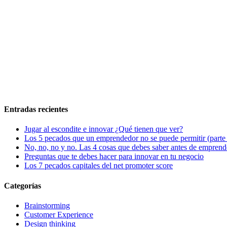
Entradas recientes
Jugar al escondite e innovar ¿Qué tienen que ver?
Los 5 pecados que un emprendedor no se puede permitir (parte
No, no, no y no. Las 4 cosas que debes saber antes de emprend
Preguntas que te debes hacer para innovar en tu negocio
Los 7 pecados capitales del net promoter score
Categorías
Brainstorming
Customer Experience
Design thinking