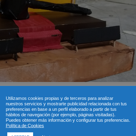
Utilizamos cookies propias y de terceros para analizar
nuestros servicios y mostrarte publicidad relacionada con tus
preferencias en base a un perfil elaborado a partir de tus
hábitos de navegación (por ejemplo, páginas visitadas).
Puedes obtener más información y configurar tus preferencias.
Política de Cookies