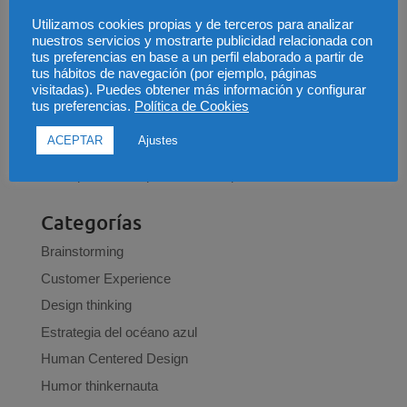
Jugar al escondite e innovar ¿Qué tienen que ver?
Utilizamos cookies propias y de terceros para analizar
Los 5 pecados que un emprendedor no se puede
nuestros servicios y mostrarte publicidad relacionada con
permitir (parte 2)
tus preferencias en base a un perfil elaborado a partir de
tus hábitos de navegación (por ejemplo, páginas
No, no, no y no. Las 4 cosas que debes saber antes
visitadas). Puedes obtener más información y configurar
de emprender
tus preferencias.
Política de Cookies
Preguntas que te debes hacer para innovar en tu
ACEPTAR
Ajustes
negocio
Los 7 pecados capitales del net promoter score
Categorías
Brainstorming
Customer Experience
Design thinking
Estrategia del océano azul
Human Centered Design
Humor thinkernauta