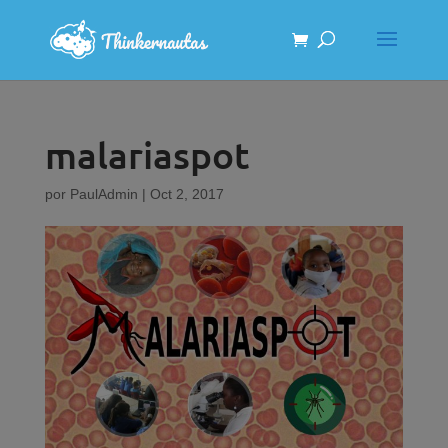
malariaspot
por
PaulAdmin
|
Oct 2, 2017