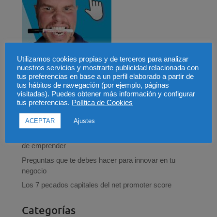
Utilizamos cookies propias y de terceros para analizar
nuestros servicios y mostrarte publicidad relacionada con
tus preferencias en base a un perfil elaborado a partir de
Entradas recientes
tus hábitos de navegación (por ejemplo, páginas
visitadas). Puedes obtener más información y configurar
Jugar al escondite e innovar ¿Qué tienen que ver?
tus preferencias.
Política de Cookies
Los 5 pecados que un emprendedor no se puede
permitir (parte 2)
ACEPTAR
Ajustes
No, no, no y no. Las 4 cosas que debes saber antes
de emprender
Preguntas que te debes hacer para innovar en tu
negocio
Los 7 pecados capitales del net promoter score
Categorías