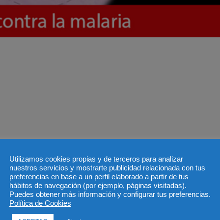
Utilizamos cookies propias y de terceros para analizar
nuestros servicios y mostrarte publicidad relacionada con tus
preferencias en base a un perfil elaborado a partir de tus
hábitos de navegación (por ejemplo, páginas visitadas).
Puedes obtener más información y configurar tus preferencias.
Política de Cookies