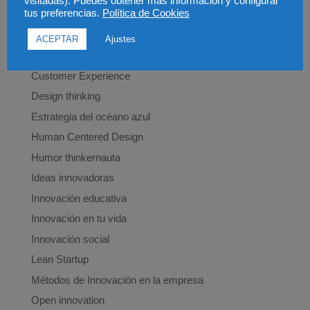
visitadas). Puedes obtener más información y configurar
tus preferencias.
Política de Cookies
Categorías
ACEPTAR
Ajustes
Brainstorming
Customer Experience
Design thinking
Estrategia del océano azul
Human Centered Design
Humor thinkernauta
Ideas innovadoras
Innovación educativa
Innovación en tu vida
Innovación social
Lean Startup
Métodos de Innovación en la empresa
Open innovation