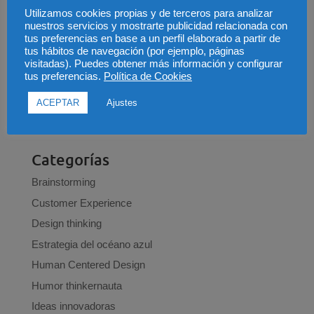
Utilizamos cookies propias y de terceros para analizar
Los 5 pecados que un emprendedor no se puede
nuestros servicios y mostrarte publicidad relacionada con
permitir (parte 2)
tus preferencias en base a un perfil elaborado a partir de
No, no, no y no. Las 4 cosas que debes saber antes
tus hábitos de navegación (por ejemplo, páginas
visitadas). Puedes obtener más información y configurar
de emprender
tus preferencias.
Política de Cookies
Preguntas que te debes hacer para innovar en tu
negocio
ACEPTAR
Ajustes
Los 7 pecados capitales del net promoter score
Categorías
Brainstorming
Customer Experience
Design thinking
Estrategia del océano azul
Human Centered Design
Humor thinkernauta
Ideas innovadoras