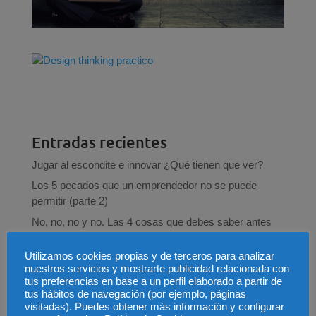
Entradas recientes
Jugar al escondite e innovar ¿Qué tienen que ver?
Los 5 pecados que un emprendedor no se puede
permitir (parte 2)
No, no, no y no. Las 4 cosas que debes saber antes
de emprender
Utilizamos cookies propias y de terceros para analizar
Preguntas que te debes hacer para innovar en tu
nuestros servicios y mostrarte publicidad relacionada con
negocio
tus preferencias en base a un perfil elaborado a partir de
Los 7 pecados capitales del net promoter score
tus hábitos de navegación (por ejemplo, páginas
visitadas). Puedes obtener más información y configurar