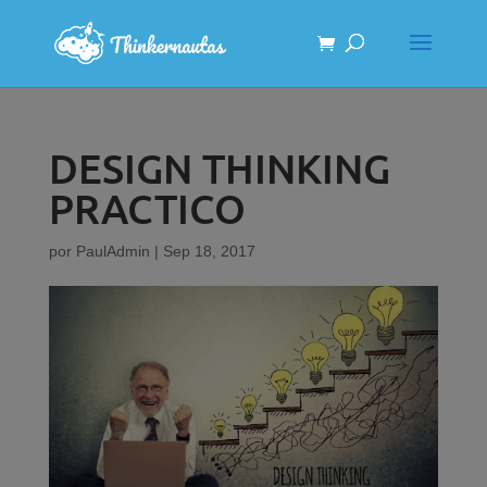
DESIGN THINKING
PRACTICO
por
PaulAdmin
|
Sep 18, 2017