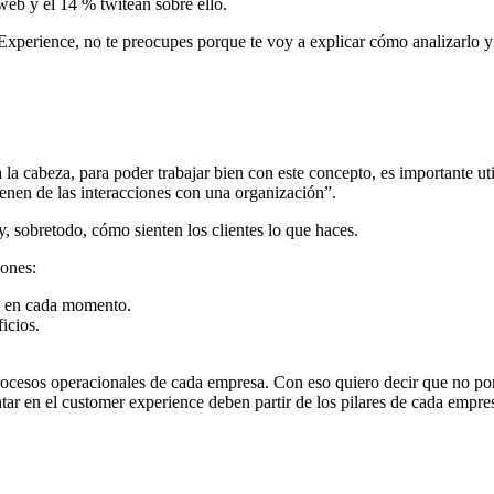
web y el 14 % twitean sobre ello.
Experience, no te preocupes porque te voy a explicar cómo analizarlo y
cabeza, para poder trabajar bien con este concepto, es importante util
ienen de las interacciones con una organización”.
y, sobretodo, cómo sienten los clientes lo que haces.
iones:
ne en cada momento.
icios.
rocesos operacionales de cada empresa. Con eso quiero decir que no pone
tar en el customer experience deben partir de los pilares de cada empr