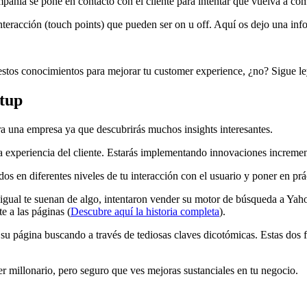
pañía se pone en contacto con el cliente para intentar que vuelva a com
interacción (touch points) que pueden ser on u off. Aquí os dejo una in
s estos conocimientos para mejorar tu customer experience, ¿no? Sigue l
rtup
a una empresa ya que descubrirás muchos insights interesantes.
la experiencia del cliente. Estarás implementando innovaciones incremen
dos en diferentes niveles de tu interacción con el usuario y poner en prá
, igual te suenan de algo, intentaron vender su motor de búsqueda a Yah
te a las páginas (
Descubre aquí la historia completa
).
 su página buscando a través de tediosas claves dicotómicas. Estas dos 
 millonario, pero seguro que ves mejoras sustanciales en tu negocio.