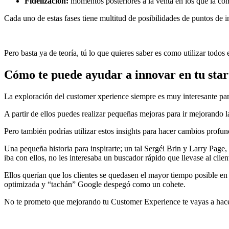
Fidelización:
momentos posteriores a la venta en los que la com
Cada uno de estas fases tiene multitud de posibilidades de puntos de 
Pero basta ya de teoría, tú lo que quieres saber es como utilizar todo
Cómo te puede ayudar a innovar en tu sta
La exploración del customer xperience siempre es muy interesante par
A partir de ellos puedes realizar pequeñas mejoras para ir mejorando 
Pero también podrías utilizar estos insights para hacer cambios profun
Una pequeña historia para inspirarte; un tal Sergéi Brin y Larry Page
iba con ellos, no les interesaba un buscador rápido que llevase al clien
Ellos querían que los clientes se quedasen el mayor tiempo posible en
optimizada y “tachán” Google despegó como un cohete.
No te prometo que mejorando tu Customer Experience te vayas a hacer